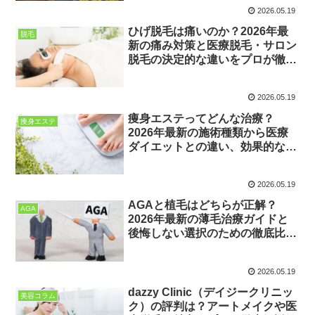
2026.05.19
ひげ脱毛は痛いのか？2026年最
脱毛
新の痛み対策と医療脱毛・サロン
脱毛の決定的な違いをプロが徹底
解説
2026.05.19
痩身エステってどんな治療？
痩身エステ
2026年最新の施術種類から医療
ダイエットとの違い、効果的な通
い方を徹底解説
2026.05.19
AGAと植毛はどちらが正解？
AGA
2026年最新の薄毛治療ガイドと
後悔しない選択のための徹底比較
解説
2026.05.19
dazzy Clinic（デイジークリニッ
美容コラム
ク）の評判は？アートメイクや医