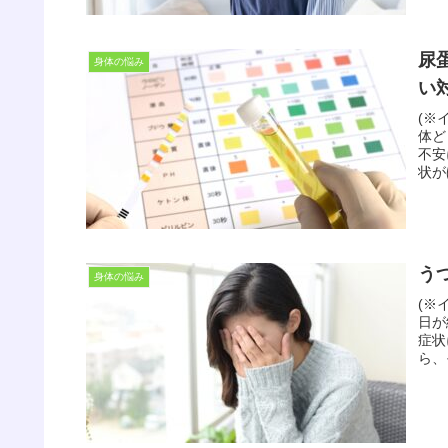
尿
身体の悩み
い
(※
体ど
不安
状が
う
身体の悩み
(※
日が
症状
ら、