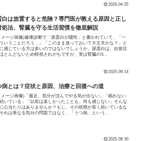
2026.04.25
蛋白は放置すると危険？専門医が教える原因と正し
対処法、腎臓を守る生活習慣を徹底解説
イメージ画像)健康診断で「尿蛋白が陽性」と書かれていて、「一
ういうことだろう…」「このまま放っておいて大丈夫かな？」と
に感じている方は多いのではないでしょうか。尿蛋白は、自覚症
ほとんどないため軽視されがちですが、実は腎臓のS...
2025.09.14
つ病とは？症状と原因、治療と回復への道
イメージ画像)「最近、気分が沈んでやる気が出ない」「眠れない
続いている」「以前は楽しかったことも、何も感じない」そんな
に心当たりはありませんか？もし、その状態が長く続いているな
それは単なる気分の問題ではなく、「うつ病」という...
2025.08.30