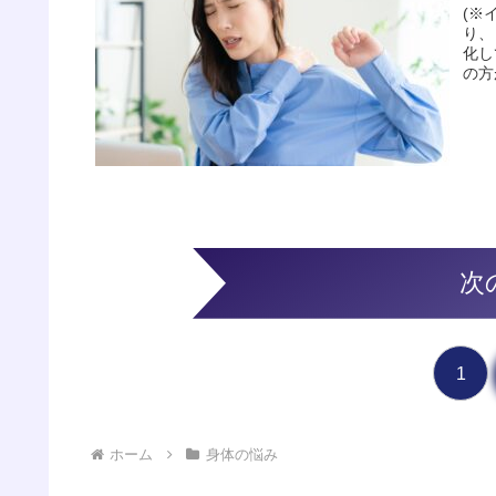
(※
り、
化し
の方
次
1
ホーム
身体の悩み