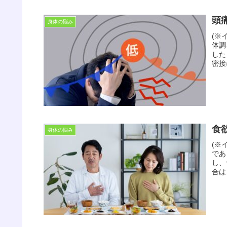
頭
身体の悩み
(※
体調
した
密接
食
身体の悩み
(※
であ
し、
合は