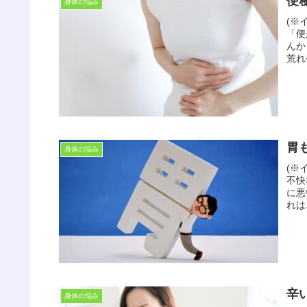
便
身体の悩み
(※
「便
んか
荒れ
胃
身体の悩み
(※
不快
に悪
れは
辛
身体の悩み