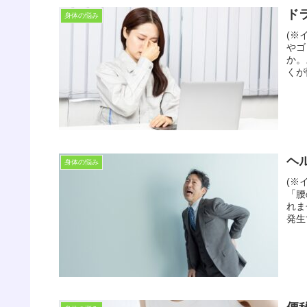
ド
身体の悩み
(※
やゴ
か。
くが
ヘ
身体の悩み
(※
「腰
れま
発生