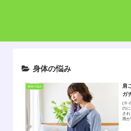
身体の悩み
肩
身体の悩み
ガ
(※
のに
され
用が