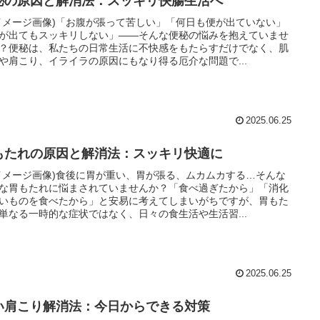
秘の原因と解消法：スッキリ快腸生活へ
イメージ画像)「お腹が張って苦しい」「何日も便が出ていない」
が出てもスッキリしない」――そんな便秘の悩みを抱えていませ
？便秘は、私たちの日常生活に不快感をもたらすだけでなく、肌
や肩こり、イライラの原因にもなり得る厄介な問題で...
2025.06.25
もたれの原因と解消法：スッキリ快適に
イメージ画像)食後に胃が重い、胃が張る、ムカムカする…そんな
な胃もたれに悩まされていませんか？「食べ過ぎたから」「消化
いものを食べたから」と安易に考えてしまいがちですが、胃もた
単なる一時的な症状ではなく、日々の食生活や生活習...
2025.06.25
い肩こり解消法：今日からできる対策