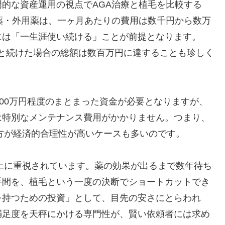
的な資産運用の視点でAGA治療と植毛を比較する
薬・外用薬は、一ヶ月あたりの費用は数千円から数万
には「一生涯使い続ける」ことが前提となります。
0年と続けた場合の総額は数百万円に達することも珍しく
200万円程度のまとまった資金が必要となりますが、
は特別なメンテナンス費用がかかりません。つまり、
の方が経済的合理性が高いケースも多いのです。
以上に重視されています。薬の効果が出るまで数年待ち
手間を、植毛という一度の決断でショートカットでき
を持つための投資」として、目先の安さにとらわれ
満足度を天秤にかける専門性が、賢い依頼者には求め