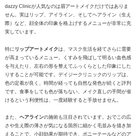
dazzy Clinicが人気なのは眉アートメイクだけではありま
せん。実はリップ、アイライン、そしてヘアライン（生え
際）など、顔全体の印象を格上げするメニューが非常に充
実しています。
特に
リップアートメイク
は、マスク生活を経てさらに需要
が高まっているメニュー。くすみを飛ばして明るい血色感
を与えたり、左右の形を整えてふっくらとした印象にした
りすることが可能です。デイジークリニックのリップは、
色の定着が良く、時間が経っても自然な発色が続くと評判
です。食事をしても色が落ちない、メイク直しの手間が省
けるという利便性は、一度経験すると手放せません。
また、
ヘアライン
の施術も注目されています。おでこの広
さや生え際の薄さが気になる箇所に細かく毛並みを描き加
えることで、小顔効果が期待でき、ポニーテールなどのア