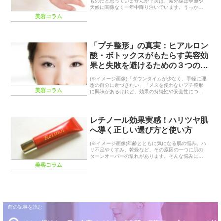
ものだと思っていませんか？実は、紫外線は季節や
天候に関係なく一年中降り注いでいます。うっかり
日焼けは、シミやシワの原因となり、将来の肌の老
美容コラム
化を加速させてしまいます。正しい日焼け止めの選
び方や...
「プチ整形」の真実：ヒアルロン
酸・ボトックスがもたらす美容効
果と失敗を避けるための３つの法
則
(※イメージ画像)「ダウンタイムが少なく、手軽に理
想の自分に近づきたい」「メスを使わないプチ整形
美容コラム
に興味があるけれど、効果の持続性や安全性につい
て正確な情報が知りたい」近年、美容医療は身近な
ものとなり、特に「プチ整形」と呼ばれるヒアルロ
ン酸注...
レチノール効果実感！ハリツヤ肌
へ導く正しい選び方と使い方
(※イメージ画像)年齢とともに気になる肌の悩み。ハ
リ不足やくすみ、乾燥など、その原因の一つに肌の
ターンオーバーの乱れがあります。そんな悩みにア
プローチし、肌本来の力をサポートする成分として
美容コラム
注目されているのが「レチノール」です。ビタミンA
の一...