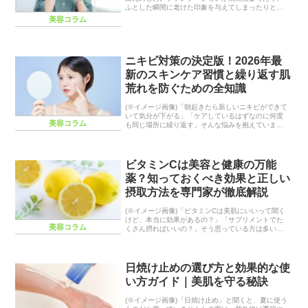
ふとした瞬間に老けた印象を与えてしまったりと、
多くの女性にとって深刻な悩みの一つです。しか
美容コラム
し、しわは年齢だからと諦める必要はありません。
現代の美...
ニキビ対策の決定版！2026年最
新のスキンケア習慣と繰り返す肌
荒れを防ぐための全知識
(※イメージ画像)「朝起きたら新しいニキビができて
いて気分が下がる」「ケアしているはずなのに何度
美容コラム
も同じ場所に繰り返す」そんな悩みを抱えていませ
んか？2026年、大気汚染やストレス、不規則な生活
習慣など、私たちの肌を取り巻く環境はかつてない
ほ...
ビタミンCは美容と健康の万能
薬？知っておくべき効果と正しい
摂取方法を専門家が徹底解説
(※イメージ画像)「ビタミンCは美肌にいいって聞く
けど、本当に効果があるの？」「サプリメントでた
美容コラム
くさん摂ればいいの？」そう思っている方は多いの
ではないでしょうか。ビタミンCは、私たちの体にと
って必要不可欠な栄養素ですが、その働きや正しい
摂取...
日焼け止めの選び方と効果的な使
い方ガイド｜美肌を守る秘訣
(※イメージ画像)「日焼け止め」と聞くと、夏に使う