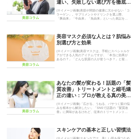
違い、失敗しない選び方を徹底解
説
(※イメージ画像)美肌や関節の健康に欠かせない「コ
ラーゲン」。サプリメントやドリンクを選ぶ際、
美容コラム
「豚由来」「牛由来」「魚由来」といった表記を見
て、どれが一番効果的なのか迷ったことはありませ
んか？実は、由来によって分子構造や吸収のスピー
ド、さら...
美容マスク必須な人とは？肌悩み
別選び方と効果
(※イメージ画像)美容マスクは、手軽にスペシャルケ
アができる人気のアイテムですが、「本当に効果が
あるの？」「どんな肌質の人が使うべき？」と疑問
に思う方もいるかもしれません。美容マスクは、肌
美容コラム
の悩みに合わせて選ぶことで、より高い効果を実感
できま...
あなたの髪が変わる！話題の「髪
質改善」トリートメントと縮毛矯
正の違い：プロが教える真の美髪
術
(※イメージ画像)「広がる、うねる、パサつく髪の悩
みを根本から解決したい」「SNSで話題の『髪質改
美容コラム
善』に興味があるけれど、従来のトリートメントや
縮毛矯正と何が違うの？」多くの女性が抱える髪の
悩みは、日々のスタイリングの手間だけでなく、自
己肯...
スキンケアの基本と正しい習慣法
(※イメージ画像)スキンケアは、美しい肌を保つため