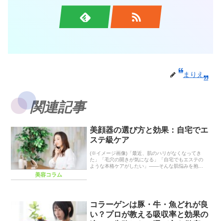
まりえ
関連記事
美顔器の選び方と効果：自宅でエ
ステ級ケア
(※イメージ画像)「最近、肌のハリがなくなってき
た」「毛穴の開きが気になる」「自宅でもエステの
ような本格ケアがしたい」――そんな肌悩みを抱え
ていませんか？日々のスキンケアだけでは物足りな
美容コラム
さを感じているなら、美顔器の導入がおすすめで
す。美顔器...
コラーゲンは豚・牛・魚どれが良
い？プロが教える吸収率と効果の