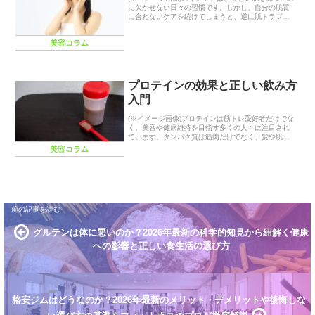
に欠かせない日々の習慣です。しかし、自分の肌質
に合わないケアを続けてしまうと、逆に肌トラブル
を招くことも。この記事では、スキンケアの基本か
ら、自分に合った方法の見つけ方、季節ごとのポイ
美容コラム
ントま...
プロテインの効果と正しい飲み方
入門
(※イメージ画像)プロテインは筋トレ愛好者だけでな
く、美容や健康維持を目指す多くの人々に注目され
ています。タンパク質は筋肉だけでなく、髪や肌、
ホルモンの材料としても重要。この記事では、プロ
美容コラム
テインの基礎知識から目的別の選び方、飲むタイミ
ングや...
グルテンは体に悪いのか？2026年最新の科学的知見から紐解く健康
への影響と正しい食生活の選び方
格安ジムはどうなのか？2026年最新のメリット・デメリットや後悔しな