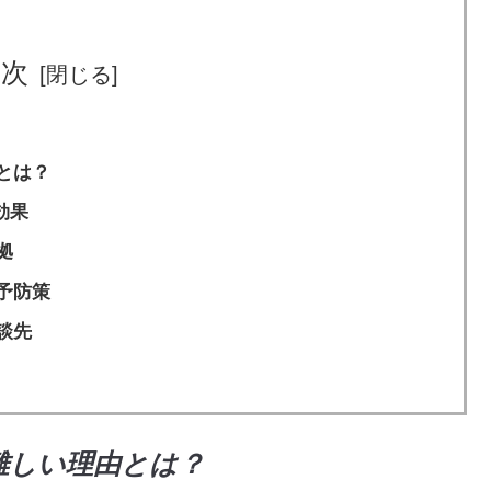
目次
とは？
効果
拠
予防策
談先
難しい理由とは？