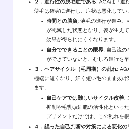
２．進行性の脱毛症である
: AGAは「
進
薄毛は確実に進行し、症状は悪化してい
時間との勝負
: 薄毛の進行が進み
が死滅した状態となり、髪が生え
効果が得られにくくなります。
自分でできることの限界
: 自己流
ができていないと、むしろ進行を
３．ヘアサイクル（毛周期）の乱れ
: 
極端に短くなり、細く短い毛のまま抜け
ます。
自己ケアでは難しいサイクル改善
:
抑制や毛乳頭細胞の活性化といっ
プリメントだけでは、この乱れを
４．誤った自己判断や対策による悪化の