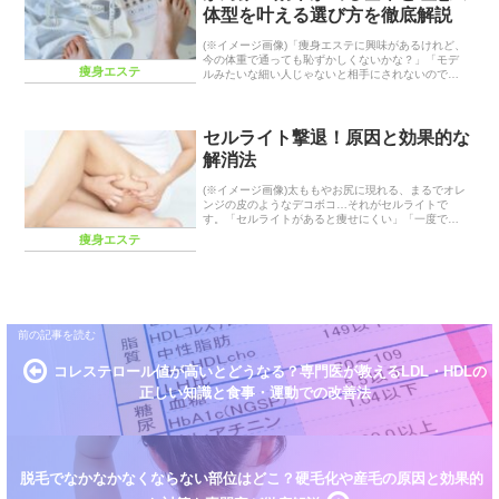
体型を叶える選び方を徹底解説
(※イメージ画像)「痩身エステに興味があるけれど、
今の体重で通っても恥ずかしくないかな？」「モデ
痩身エステ
ルみたいな細い人じゃないと相手にされないので
は？」と、サロンのドアを叩く前に足止まりしてい
ませんか？2026年、ボディメイクの価値観は多様化
して...
セルライト撃退！原因と効果的な
解消法
(※イメージ画像)太ももやお尻に現れる、まるでオレ
ンジの皮のようなデコボコ…それがセルライトで
す。「セルライトがあると痩せにくい」「一度でき
たら消えない」といった話を聞いて、諦めてしまっ
痩身エステ
ていませんか？セルライトは、多くの女性が抱える
共通の悩...
コレステロール値が高いとどうなる？専門医が教えるLDL・HDLの
正しい知識と食事・運動での改善法
脱毛でなかなかなくならない部位はどこ？硬毛化や産毛の原因と効果的