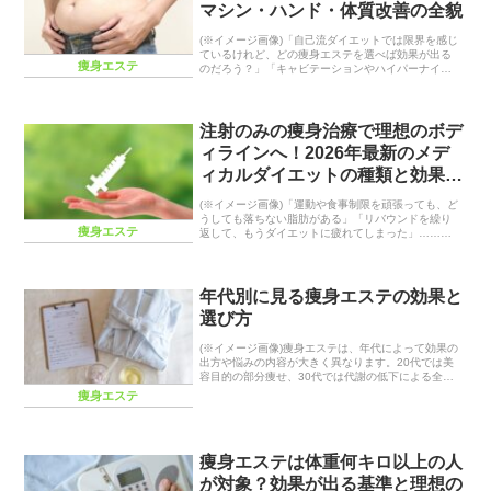
マシン・ハンド・体質改善の全貌
(※イメージ画像)「自己流ダイエットでは限界を感じ
ているけれど、どの痩身エステを選べば効果が出る
痩身エステ
のだろう？」「キャビテーションやハイパーナイフ
など、最新のマシンにはどんな効果があるのか、安
全性が知りたい」理想のボディラインを目指す際、
プロの...
注射のみの痩身治療で理想のボデ
ィラインへ！2026年最新のメデ
ィカルダイエットの種類と効果・
リスクを徹底解説
(※イメージ画像)「運動や食事制限を頑張っても、ど
うしても落ちない脂肪がある」「リバウンドを繰り
痩身エステ
返して、もうダイエットに疲れてしまった」……そ
んな悩みを抱えていませんか？2026年、美容医療の
進化により、メスを使わず「注射のみの痩身」で部
分...
年代別に見る痩身エステの効果と
選び方
(※イメージ画像)痩身エステは、年代によって効果の
出方や悩みの内容が大きく異なります。20代では美
容目的の部分痩せ、30代では代謝の低下による全身
の脂肪対策、そして40代以降はホルモンバランスの
痩身エステ
変化による体型崩れや中年太りのケアが主な課題
で...
痩身エステは体重何キロ以上の人
が対象？効果が出る基準と理想の