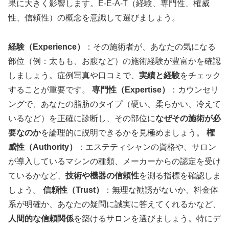
果に大きく影響します。E-E-A-T（経験、専門性、権威
性、信頼性）の概念を意識して選びましょう。
経験（Experience）
：その施術者が、あなたの気になる
部位（例：太もも、お腹など）の施術経験が豊富かを確認
しましょう。症例写真や口コミで、
実績と経験
をチェック
することが重要です。
専門性（Expertise）
：カウンセリ
ングで、あなたの脂肪のタイプ（硬い、柔らかい、冷えて
いるなど）を正確に診断し、その部位に
なぜその施術が必
要なのか
を論理的に説明できるかを見極めましょう。
権
威性（Authority）
：エステティシャンの資格や、サロン
が導入しているマシンの種類、メーカーからの認定を受け
ているかなど、
技術や機器の信頼性
を測る指標を確認しま
しょう。
信頼性（Trust）
：無理な勧誘がないか、料金体
系が明確か、あなたの疑問に誠実に答えてくれるかなど、
人間的な信頼関係
を築けるサロンを選びましょう。特にデ