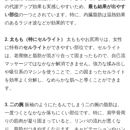
の代謝アップ効果も実感しやすいため、
最も結果が出やす
い部位
の一つとされています。特に、内臓脂肪は温熱効果
のあるラジオ波などが効果的です。
2. 太もも（特にセルライト）
太ももやお尻周りは、女性
に特有の
セルライト
ができやすい部位です。セルライト
は、老廃物と脂肪が混ざり合って固まったもので、自己流
マッサージではなかなか解消できません。強力な揉み出し
や吸引系のマシンを使うことで、この固まったセルライト
を効率よく分解し、なめらかな肌へと導くことができま
す。
3. 二の腕
振袖のようにたるんでしまう二の腕の脂肪は、
一度つくとなかなか落ちにくい部位です。特に、肩甲骨周
りの筋肉が凝り固まっていると、リンパの流れが悪くな
り、脂肪がつきやすくなります。キャビテーションやハン