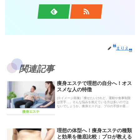
まりえ
関連記事
痩身エステで理想の自分へ！オス
スメな人の特徴
(※イメージ画像)「痩せたいけれど、運動や食事制限
は苦手…」そんな悩みを抱えている方は多いのでは
ないでしょうか。痩身エステは、プロの手技や最新
マシンによって、効率的に理想のボディラインを目
痩身エステ
指せる美容法です。しかし、「本当に効果がある
の？」「...
理想の体型へ！痩身エステの種類
と効果を徹底比較：プロが教える