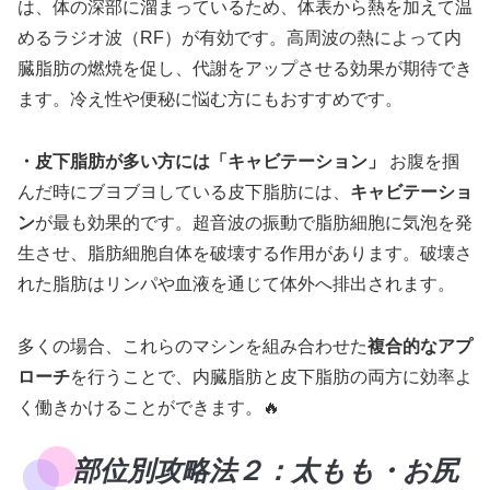
は、体の深部に溜まっているため、体表から熱を加えて温
めるラジオ波（RF）が有効です。高周波の熱によって内
臓脂肪の燃焼を促し、代謝をアップさせる効果が期待でき
ます。冷え性や便秘に悩む方にもおすすめです。
・皮下脂肪が多い方には「キャビテーション」
お腹を掴
んだ時にブヨブヨしている皮下脂肪には、
キャビテーショ
ン
が最も効果的です。超音波の振動で脂肪細胞に気泡を発
生させ、脂肪細胞自体を破壊する作用があります。破壊さ
れた脂肪はリンパや血液を通じて体外へ排出されます。
多くの場合、これらのマシンを組み合わせた
複合的なアプ
ローチ
を行うことで、内臓脂肪と皮下脂肪の両方に効率よ
く働きかけることができます。🔥
部位別攻略法２：太もも・お尻