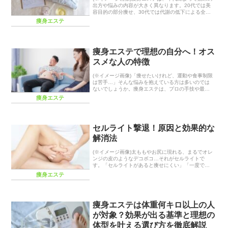
出方や悩みの内容が大きく異なります。20代では美
容目的の部分痩せ、30代では代謝の低下による全身
の脂肪対策、そして40代以降はホルモンバランスの
痩身エステ
変化による体型崩れや中年太りのケアが主な課題
で...
痩身エステで理想の自分へ！オス
スメな人の特徴
(※イメージ画像)「痩せたいけれど、運動や食事制限
は苦手…」そんな悩みを抱えている方は多いのでは
ないでしょうか。痩身エステは、プロの手技や最新
マシンによって、効率的に理想のボディラインを目
痩身エステ
指せる美容法です。しかし、「本当に効果がある
の？」「...
セルライト撃退！原因と効果的な
解消法
(※イメージ画像)太ももやお尻に現れる、まるでオレ
ンジの皮のようなデコボコ…それがセルライトで
す。「セルライトがあると痩せにくい」「一度でき
たら消えない」といった話を聞いて、諦めてしまっ
痩身エステ
ていませんか？セルライトは、多くの女性が抱える
共通の悩...
痩身エステは体重何キロ以上の人
が対象？効果が出る基準と理想の
体型を叶える選び方を徹底解説