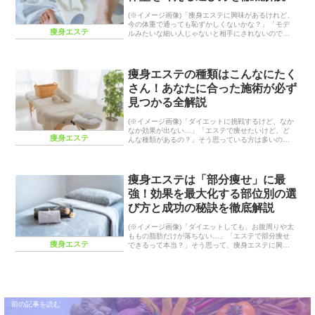
(※イメージ画像)「痩身エステに興味があるけれど、
今の体重で通っても恥ずかしくないかな？」「モデ
痩身エステ
ルみたいな細い人じゃないと相手にされないので
は？」と、サロンのドアを叩く前に足止まりしてい
ませんか？2026年、ボディメイクの価値観は多様化
して...
痩身エステの種類はこんなにたく
さん！あなたに合った施術が必ず
見つかる全解説
(※イメージ画像)「ダイエットに挑戦するけど、なか
なか効果が出ない…」「エステで痩せたいけど、ど
痩身エステ
んな種類があるの？」そう思っている方は多いので
はないでしょうか。痩身エステには、マシンを使っ
たものからハンドマッサージ、温熱療法まで、様々
な種類...
痩身エステは「部分痩せ」に最
強！効果を最大化する部位別の選
び方と成功の秘訣を徹底解説
(※イメージ画像)「ダイエットしても、お腹周りや太
ももの脂肪だけが落ちない…」「エステで部分痩せ
痩身エステ
できるって本当？」そう思って、痩身エステに興味
を持っている方は多いのではないでしょうか。全身
の体重は落ちても、気になるパーツの脂肪だけはな
かなか...