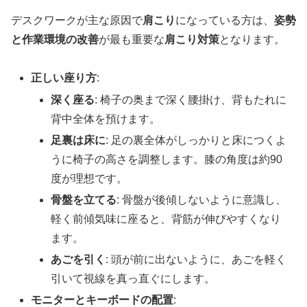
デスクワークが主な原因で
肩こり
になっている方は、
姿勢
と作業環境の改善
が最も重要な
肩こり対策
となります。
正しい座り方
:
深く座る
: 椅子の奥まで深く腰掛け、背もたれに
背中全体を預けます。
足裏は床に
: 足の裏全体がしっかりと床につくよ
うに椅子の高さを調整します。膝の角度は約90
度が理想です。
骨盤を立てる
: 骨盤が後傾しないように意識し、
軽く前傾気味に座ると、背筋が伸びやすくなり
ます。
あごを引く
: 頭が前に出ないように、あごを軽く
引いて視線を真っ直ぐにします。
モニターとキーボードの配置
: