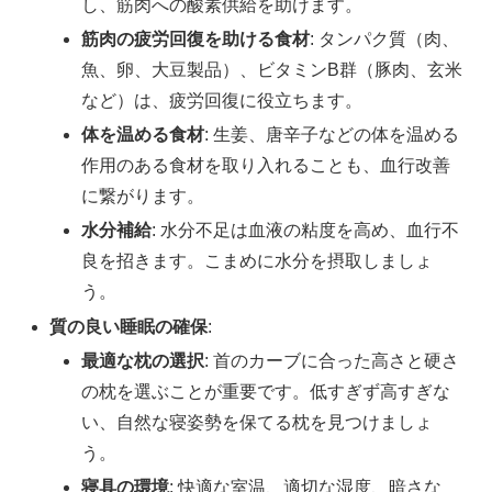
し、筋肉への酸素供給を助けます。
筋肉の疲労回復を助ける食材
: タンパク質（肉、
魚、卵、大豆製品）、ビタミンB群（豚肉、玄米
など）は、疲労回復に役立ちます。
体を温める食材
: 生姜、唐辛子などの体を温める
作用のある食材を取り入れることも、血行改善
に繋がります。
水分補給
: 水分不足は血液の粘度を高め、血行不
良を招きます。こまめに水分を摂取しましょ
う。
質の良い睡眠の確保
:
最適な枕の選択
: 首のカーブに合った高さと硬さ
の枕を選ぶことが重要です。低すぎず高すぎな
い、自然な寝姿勢を保てる枕を見つけましょ
う。
寝具の環境
: 快適な室温、適切な湿度、暗さな