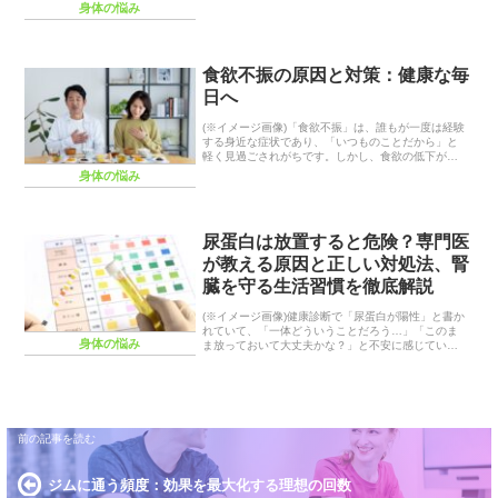
ありませんか？もし、その状態が長く続いているな
身体の悩み
ら、それは単なる気分の問題ではなく、「うつ病」
という...
食欲不振の原因と対策：健康な毎
日へ
(※イメージ画像)「食欲不振」は、誰もが一度は経験
する身近な症状であり、「いつものことだから」と
軽く見過ごされがちです。しかし、食欲の低下が長
く続いたり、体重減少や倦怠感を伴ったりする場合
身体の悩み
は、体からの重要なSOSかもしれません。ストレス
や疲...
尿蛋白は放置すると危険？専門医
が教える原因と正しい対処法、腎
臓を守る生活習慣を徹底解説
(※イメージ画像)健康診断で「尿蛋白が陽性」と書か
れていて、「一体どういうことだろう…」「このま
身体の悩み
ま放っておいて大丈夫かな？」と不安に感じている
方は多いのではないでしょうか。尿蛋白は、自覚症
状がほとんどないため軽視されがちですが、実は腎
臓のS...
ジムに通う頻度：効果を最大化する理想の回数