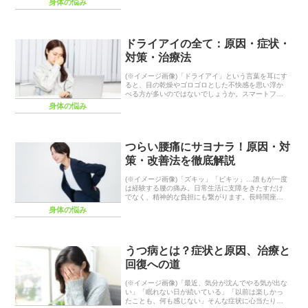
身体の悩み
で発生する可能性があり、その種類や症状、治療法
も多岐に...
ドライアイの全て：原因・症状・
対策・治療法
(※イメージ画像)「ドライアイ」という言葉を耳にす
ると、目の乾燥やゴロゴロとした不快感を思い浮か
べる方が多いのではないでしょうか。スマートフォ
ンの普及やパソコン作業の増加により、現代人の多
身体の悩み
くが悩まされている目の不調の一つです。単なる目
の乾燥...
つらい腰痛にサヨナラ！原因・対
策・改善法を徹底解説
(※イメージ画像)「ズキッ」「ピキッ」…誰もが一度
は経験する腰の痛み。日常生活に支障をきたすだけ
でなく、精神的な負担にも繋がります。長時間座り
っぱなしのデスクワーク、重い物を持ち上げる作
身体の悩み
業、運動不足、加齢など、腰痛の原因は多岐にわた
ります。...
うつ病とは？症状と原因、治療と
回復への道
(※イメージ画像)「最近、気分が沈んでやる気が出な
い」「眠れない日が続いている」「以前は楽しかっ
たことも、何も感じない」そんな症状に心当たりは